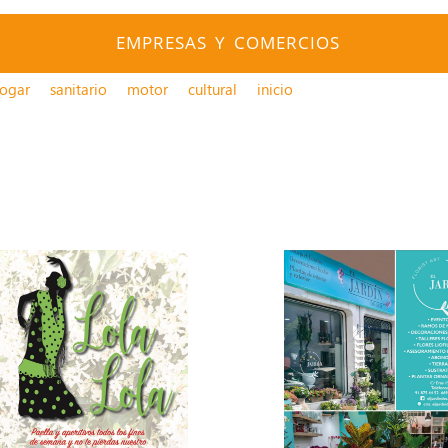
EMPRESAS Y COMERCIOS
ogar
sanitario
motor
cultural
inicio