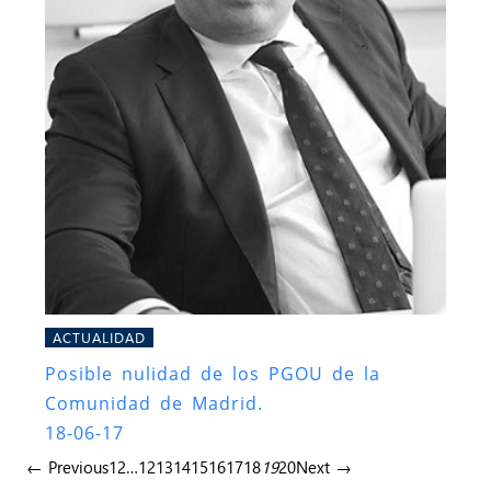
ACTUALIDAD
Posible nulidad de los PGOU de la
Comunidad de Madrid.
18-06-17
← Previous
1
2
…
12
13
14
15
16
17
18
19
20
Next →