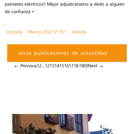
patinetes eléctricos? Mejor adjudicárselos a dedo a alguien
de confianza •
.
portada
Marzo 2022 nº 351
Revista
otras publicaciones de actualidad
← Previous
1
2
…
12
13
14
15
16
17
18
19
20
Next →