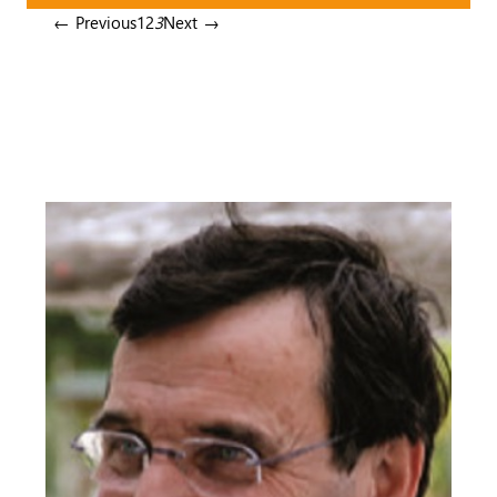
← Previous
1
2
3
Next →