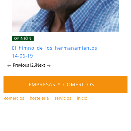
OPINIÓN
El himno de los hermanamientos.
14-06-19
← Previous
1
2
3
Next →
EMPRESAS Y COMERCIOS
comercios
hostelería
servicios
inicio