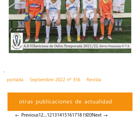
.
portada
Septiembre 2022 nº 356
Revista
otras publicaciones de actualidad
← Previous
1
2
…
12
13
14
15
16
17
18
19
20
Next →