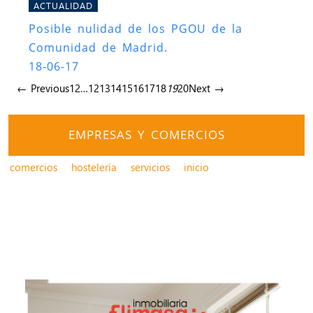
ACTUALIDAD
Posible nulidad de los PGOU de la
Comunidad de Madrid.
18-06-17
← Previous
1
2
…
12
13
14
15
16
17
18
19
20
Next →
EMPRESAS Y COMERCIOS
comercios
hostelería
servicios
inicio