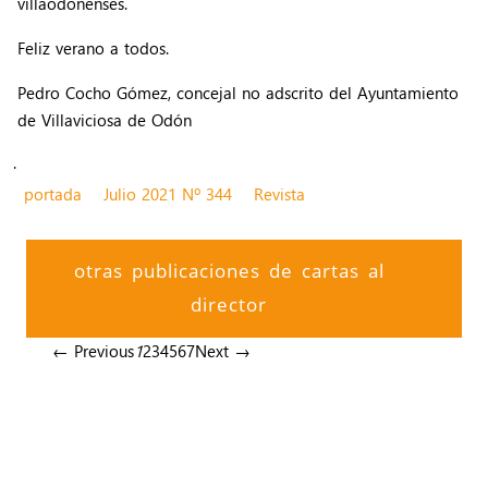
villaodonenses.
Feliz verano a todos.
Pedro Cocho Gómez, concejal no adscrito del Ayuntamiento
de Villaviciosa de Odón
.
portada
Julio 2021 Nº 344
Revista
otras publicaciones de cartas al
director
← Previous
1
2
3
4
5
6
7
Next →