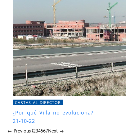
CARTAS AL DIRECTOR
¿Por qué Villa no evoluciona?.
21-10-22
← Previous
1
2
3
4
5
6
7
Next →