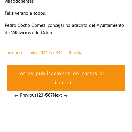
villaodonenses.
Feliz verano a todos.
Pedro Cocho Gómez, concejal no adscrito del Ayuntamiento
de Villaviciosa de Odón
.
portada
Julio 2021 Nº 344
Revista
otras publicaciones de cartas al
director
← Previous
1
2
3
4
5
6
7
Next →