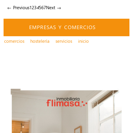
← Previous
1
2
3
4
5
6
7
Next →
EMPRESAS Y COMERCIOS
comercios
hostelería
servicios
inicio