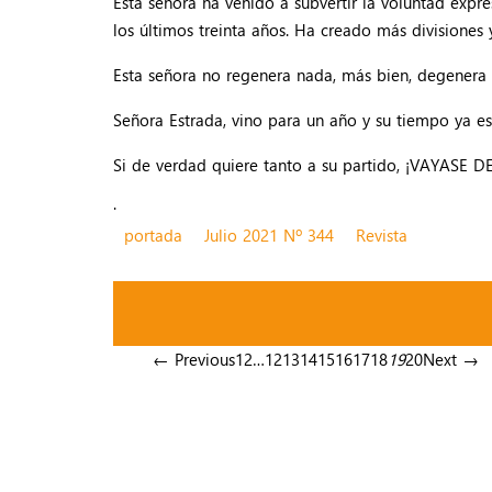
Esta señora ha venido a subvertir la voluntad expre
los últimos treinta años. Ha creado más divisiones
Esta señora no regenera nada, más bien, degenera t
Señora Estrada, vino para un año y su tiempo ya e
Si de verdad quiere tanto a su partido, ¡VAYASE 
.
portada
Julio 2021 Nº 344
Revista
← Previous
1
2
…
12
13
14
15
16
17
18
19
20
Next →