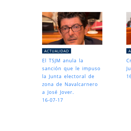
ACTUALIDAD
A
El TSJM anula la
C
sanción que le impuso
Ju
la Junta electoral de
1
zona de Navalcarnero
a José Jover.
16-07-17