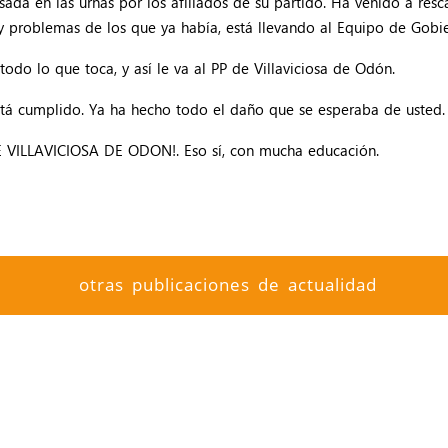
sada en las urnas por los afiliados de su partido. Ha venido a res
 y problemas de los que ya había, está llevando al Equipo de Gobie
odo lo que toca, y así le va al PP de Villaviciosa de Odón.
stá cumplido. Ya ha hecho todo el daño que se esperaba de usted.
DE VILLAVICIOSA DE ODON!. Eso sí, con mucha educación.
otras publicaciones de actualidad