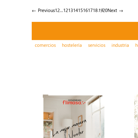
← Previous
1
2
…
12
13
14
15
16
17
18
19
20
Next →
comercios
hostelería
servicios
industria
h