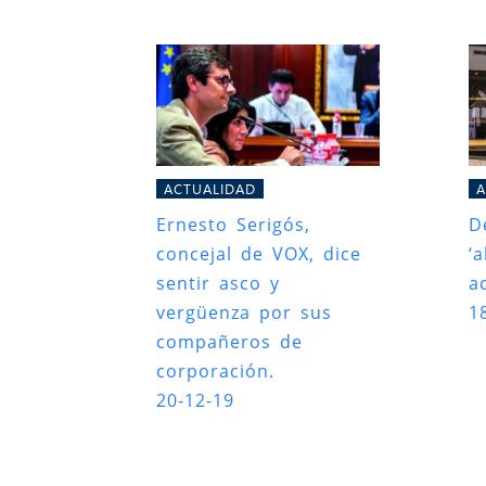
ACTUALIDAD
A
Ernesto Serigós,
D
concejal de VOX, dice
‘
sentir asco y
a
vergüenza por sus
1
compañeros de
corporación.
20-12-19