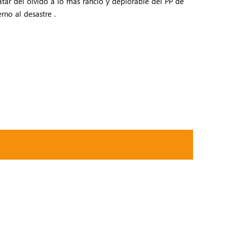
catar del olvido a lo más rancio y deplorable del PP de
rno al desastre .