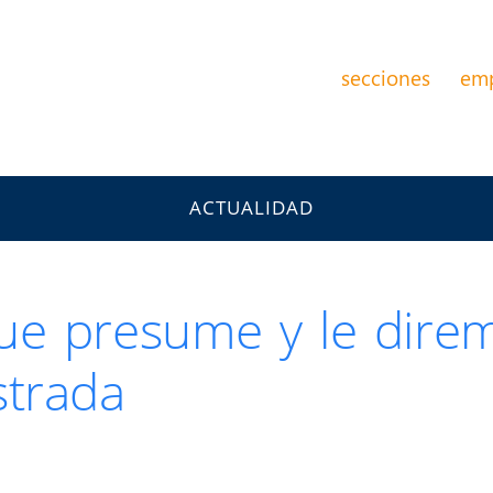
secciones
em
ACTUALIDAD
ue presume y le dire
strada