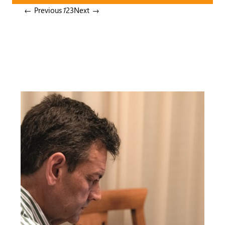
← Previous
1
2
3
Next →