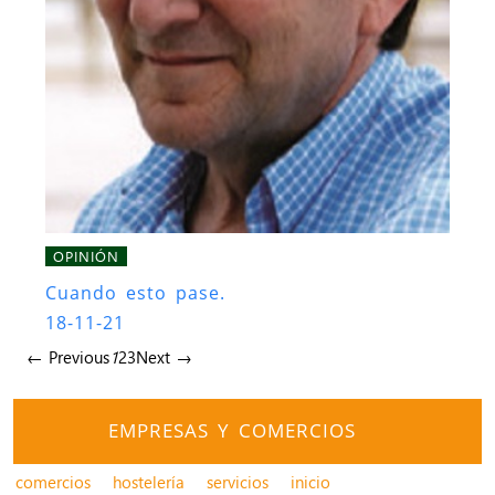
OPINIÓN
Cuando esto pase.
18-11-21
← Previous
1
2
3
Next →
EMPRESAS Y COMERCIOS
comercios
hostelería
servicios
inicio