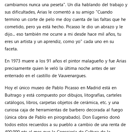
cambiamos nunca una peseta". Un día hablando del trabajo y
sus dificultades, Arias le comentó a su amigo "Cuando
termino un corte de pelo me doy cuenta de las faltas que he
cometido, pero ya está hecho. Picasso le dio un abrazo y le
dijo... eso también me ocurre a mi desde hace mil años, tu
eres un artista y un aprendiz, como yo" cada uno en su
faceta.
En 1973 muere a los 91 años el pintor malagueño y fue Arias
precisamente quien le veló la última noche antes de ser
enterrado en el castillo de Vauvenargues.
Hoy el único museo de Pablo Picasso en Madrid está en
Buitrago y está compuesto por dibujos, litografías, carteles
catálogos, libros, carpetas objetos de cerámica, etc. y una
curiosa caja de herramientas de barbero decorada al fuego
(única obra de Pablo en pirograbado). Don Eugenio donó
todos estos recuerdos a su pueblo a cambio de una renta de
400.000 pts al mes que la Consejería de Cultura de la