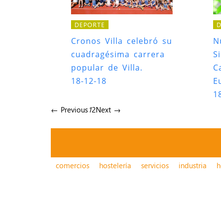
DEPORTE
D
Cronos Villa celebró su
N
cuadragésima carrera
S
popular de Villa.
C
18-12-18
E
1
← Previous
1
2
Next →
comercios
hostelería
servicios
industria
h