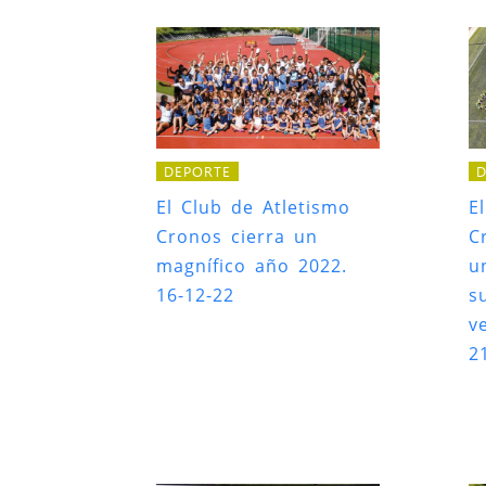
DEPORTE
D
El Club de Atletismo
E
Cronos cierra un
C
magnífico año 2022.
u
16-12-22
s
v
2