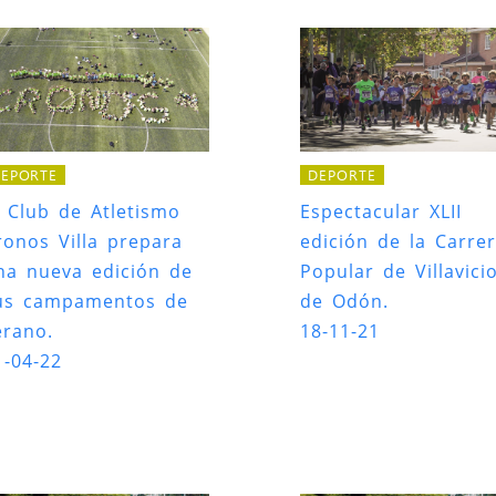
EPORTE
DEPORTE
l Club de Atletismo
Espectacular XLII
ronos Villa prepara
edición de la Carre
na nueva edición de
Popular de Villavici
us campamentos de
de Odón.
erano.
18-11-21
1-04-22