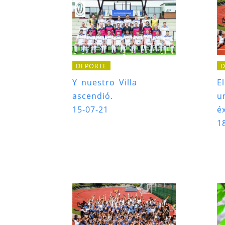
DEPORTE
D
Y nuestro Villa
E
ascendió.
u
15-07-21
éx
1