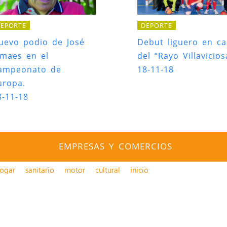
EPORTE
DEPORTE
uevo podio de José
Debut liguero en ca
imaes en el
del “Rayo Villavicios
ampeonato de
18-11-18
uropa.
8-11-18
EMPRESAS Y COMERCIOS
ogar
sanitario
motor
cultural
inicio