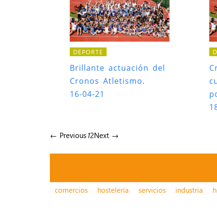
DEPORTE
D
Brillante actuación del
C
Cronos Atletismo.
c
16-04-21
p
1
← Previous
1
2
Next →
comercios
hostelería
servicios
industria
h