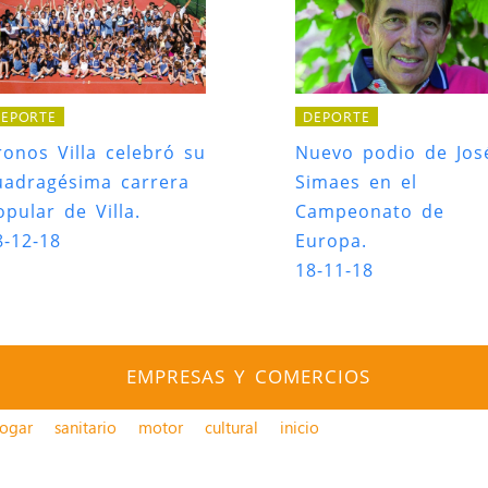
EPORTE
DEPORTE
ronos Villa celebró su
Nuevo podio de Jos
uadragésima carrera
Simaes en el
opular de Villa.
Campeonato de
8-12-18
Europa.
18-11-18
EMPRESAS Y COMERCIOS
ogar
sanitario
motor
cultural
inicio