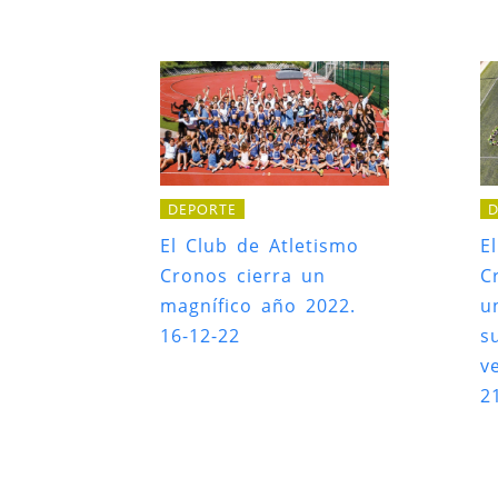
DEPORTE
D
El Club de Atletismo
E
Cronos cierra un
C
magnífico año 2022.
u
16-12-22
s
v
2