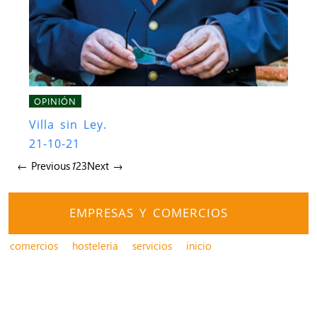
OPINIÓN
Villa sin Ley.
21-10-21
← Previous
1
2
3
Next →
EMPRESAS Y COMERCIOS
comercios
hostelería
servicios
inicio