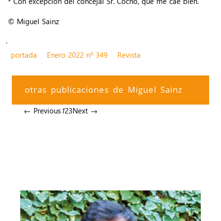
* Con excepción del concejal Sr. Cocho, que me cae bien.
© Miguel Sainz
.
portada
Enero 2022 nº 349
Revista
otras publicaciones de Miguel Sainz
← Previous
1
2
3
Next →