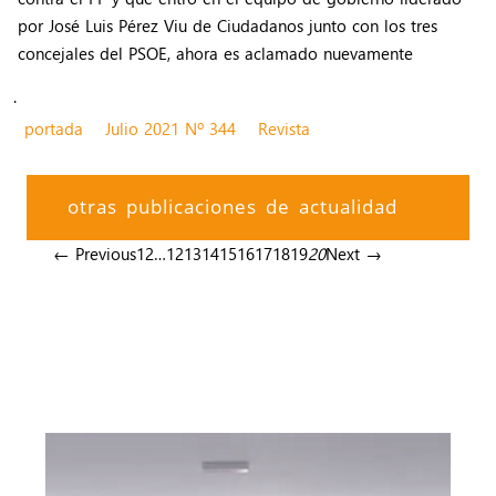
por José Luis Pérez Viu de Ciudadanos junto con los tres
concejales del PSOE, ahora es aclamado nuevamente
.
portada
Julio 2021 Nº 344
Revista
otras publicaciones de actualidad
← Previous
1
2
…
12
13
14
15
16
17
18
19
20
Next →