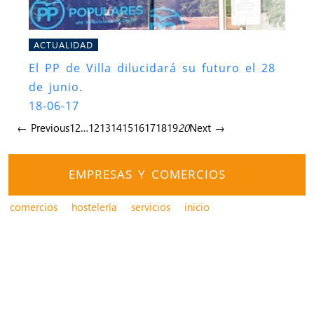
ACTUALIDAD
El PP de Villa dilucidará su futuro el 28
de junio.
18-06-17
← Previous
1
2
…
12
13
14
15
16
17
18
19
20
Next →
EMPRESAS Y COMERCIOS
comercios
hostelería
servicios
inicio