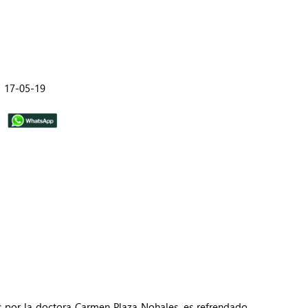
17-05-19
os por la doctora Carmen Plaza Nohales, es refrendado