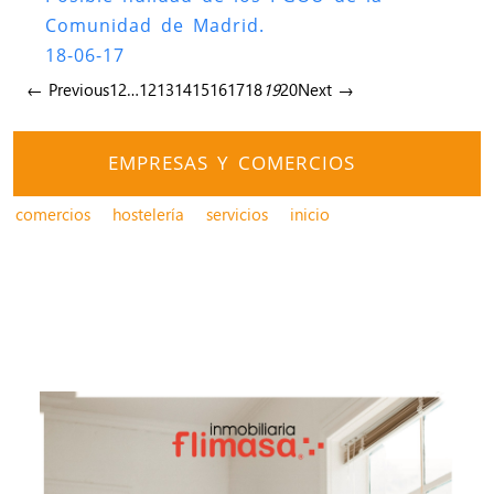
Comunidad de Madrid.
18-06-17
← Previous
1
2
…
12
13
14
15
16
17
18
19
20
Next →
EMPRESAS Y COMERCIOS
comercios
hostelería
servicios
inicio