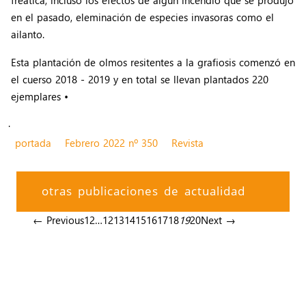
freática, incluso los efectos de algún incendio que se produjo
en el pasado, eleminación de especies invasoras como el
ailanto.
Esta plantación de olmos resitentes a la grafiosis comenzó en
el cuerso 2018 - 2019 y en total se llevan plantados 220
ejemplares •
.
portada
Febrero 2022 nº 350
Revista
otras publicaciones de actualidad
← Previous
1
2
…
12
13
14
15
16
17
18
19
20
Next →