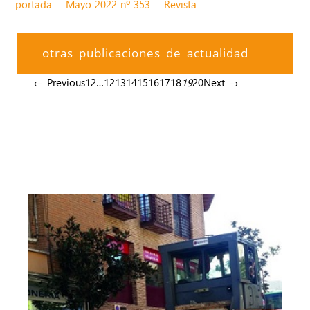
portada
Mayo 2022 nº 353
Revista
otras publicaciones de actualidad
← Previous
1
2
…
12
13
14
15
16
17
18
19
20
Next →