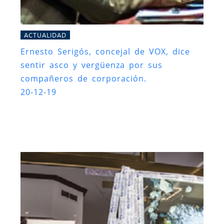
ACTUALIDAD
Ernesto Serigós, concejal de VOX, dice
sentir asco y vergüenza por sus
compañeros de corporación.
20-12-19