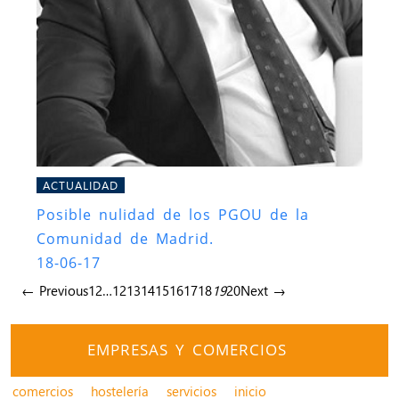
ACTUALIDAD
Posible nulidad de los PGOU de la
Comunidad de Madrid.
18-06-17
← Previous
1
2
…
12
13
14
15
16
17
18
19
20
Next →
EMPRESAS Y COMERCIOS
comercios
hostelería
servicios
inicio