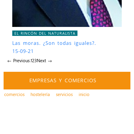
EL RINCÓN DEL NATURALISTA
Las moras. ¿Son todas iguales?.
15-09-21
← Previous
1
2
3
Next →
EMPRESAS Y COMERCIOS
comercios
hostelería
servicios
inicio