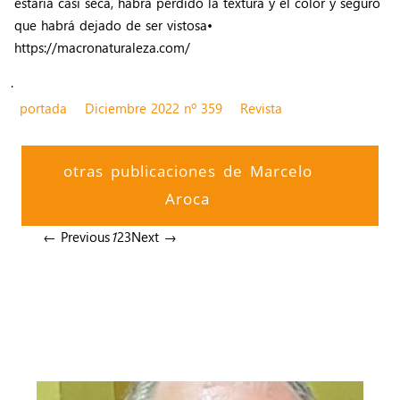
estaría casi seca, habrá perdido la textura y el color y seguro
que habrá dejado de ser vistosa•
https://macronaturaleza.com/
.
portada
Diciembre 2022 nº 359
Revista
otras publicaciones de Marcelo
Aroca
← Previous
1
2
3
Next →