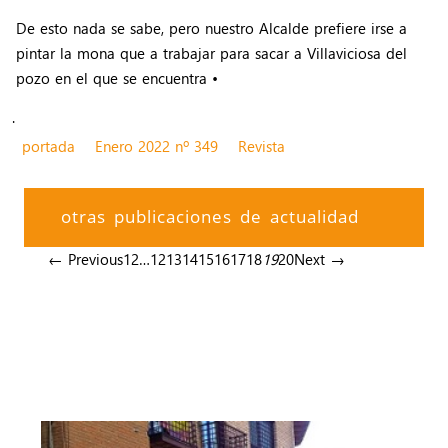
De esto nada se sabe, pero nuestro Alcalde prefiere irse a
pintar la mona que a trabajar para sacar a Villaviciosa del
pozo en el que se encuentra •
.
portada
Enero 2022 nº 349
Revista
otras publicaciones de actualidad
← Previous
1
2
…
12
13
14
15
16
17
18
19
20
Next →