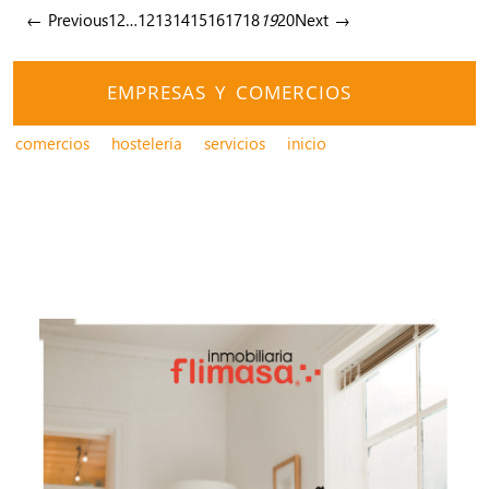
← Previous
1
2
…
12
13
14
15
16
17
18
19
20
Next →
EMPRESAS Y COMERCIOS
comercios
hostelería
servicios
inicio