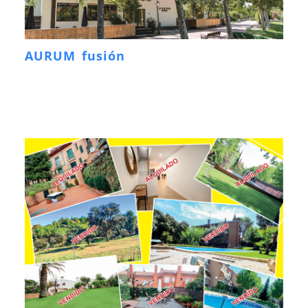
AURUM fusión