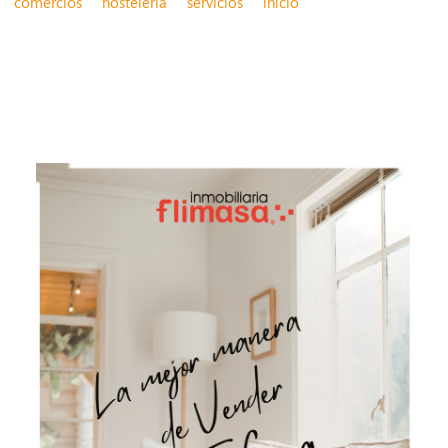
comercios
hostelería
servicios
inicio