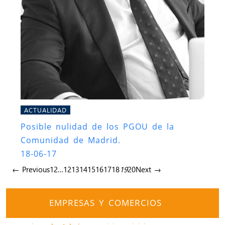
ACTUALIDAD
Posible nulidad de los PGOU de la
Comunidad de Madrid.
18-06-17
← Previous
1
2
…
12
13
14
15
16
17
18
19
20
Next →
EMPRESAS Y COMERCIOS