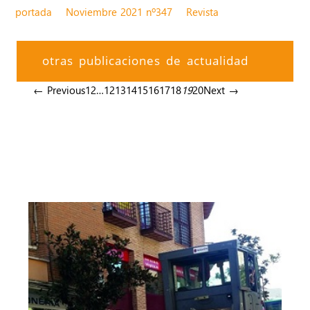
portada
Noviembre 2021 nº347
Revista
otras publicaciones de actualidad
← Previous
1
2
…
12
13
14
15
16
17
18
19
20
Next →