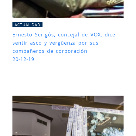
ACTUALIDAD
Ernesto Serigós, concejal de VOX, dice
sentir asco y vergüenza por sus
compañeros de corporación.
20-12-19