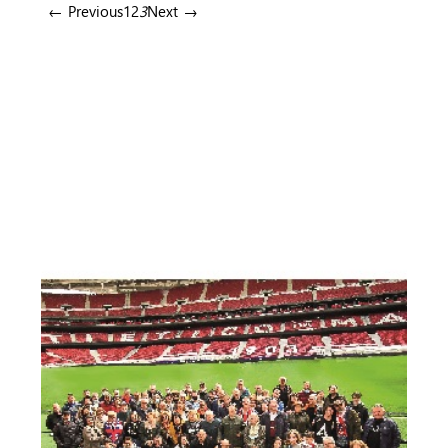
← Previous
1
2
3
Next →