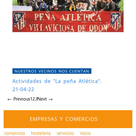
NUESTROS VECINOS NOS CUENTAN
Actividades de "La peña Atlética".
21-04-22
← Previous
1
2
3
Next →
EMPRESAS Y COMERCIOS
comercios
hostelería
servicios
inicio