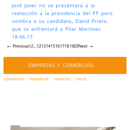
José Jover no se presentará a la
reelección a la presidencia del PP pero
nombra a su candidato, David Prieto,
que se enfrentará a Pilar Martínez.
18-06-17
← Previous
1
2
…
12
13
14
15
16
17
18
19
20
Next →
EMPRESAS Y COMERCIOS
comercios
hostelería
servicios
inicio