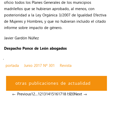
oficio todos los Planes Generales de los municipios
madrileños que se hubieran aprobado, al menos, con
posterioridad a la Ley Orgánica 3/2007 de Igualdad Efectiva
de Mujeres y Hombres, y que no hubieran incluido el citado
informe sobre impacto de género.
Javier Gardón Núñez
Despacho Ponce de León abogados
.
portada
Junio 2017 Nº 301
Revista
otras publicaciones de actualidad
← Previous
1
2
…
12
13
14
15
16
17
18
19
20
Next →