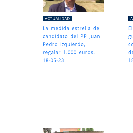
ACTUALIDAD
A
La medida estrella del
E
candidato del PP Juan
g
Pedro Izquierdo,
c
regalar 1.000 euros.
d
18-05-23
1