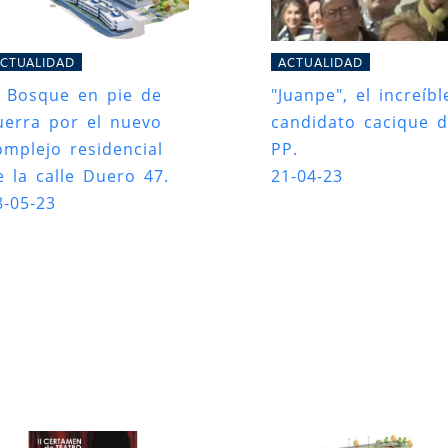
CTUALIDAD
ACTUALIDAD
l Bosque en pie de
"Juanpe", el increíbl
uerra por el nuevo
candidato cacique d
omplejo residencial
PP.
e la calle Duero 47.
21-04-23
8-05-23