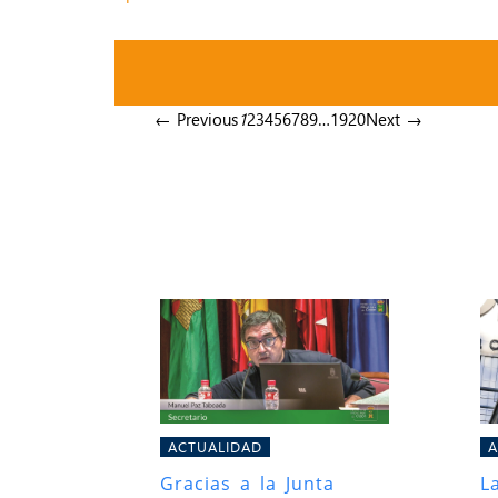
← Previous
1
2
3
4
5
6
7
8
9
…
19
20
Next →
ACTUALIDAD
A
Gracias a la Junta
L