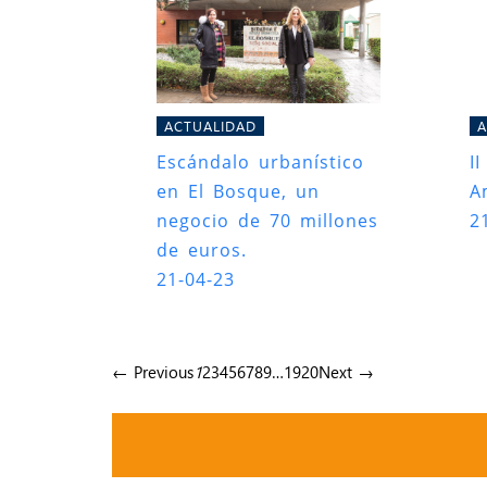
ACTUALIDAD
A
Escándalo urbanístico
I
en El Bosque, un
A
negocio de 70 millones
2
de euros.
21-04-23
← Previous
1
2
3
4
5
6
7
8
9
…
19
20
Next →