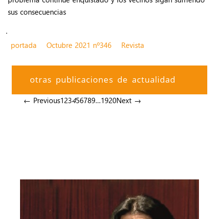
sus consecuencias
.
portada
Octubre 2021 nº346
Revista
otras publicaciones de actualidad
← Previous
1
2
3
4
5
6
7
8
9
…
19
20
Next →