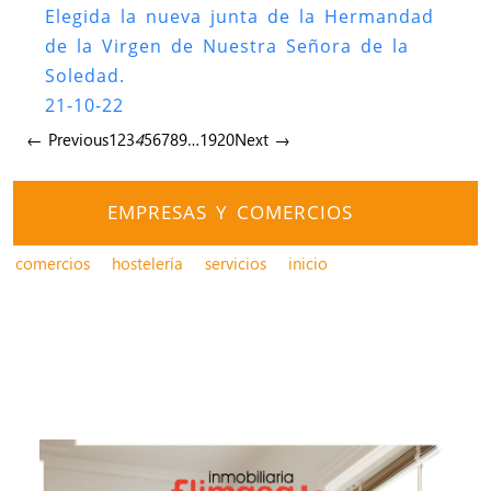
Elegida la nueva junta de la Hermandad
de la Virgen de Nuestra Señora de la
Soledad.
21-10-22
← Previous
1
2
3
4
5
6
7
8
9
…
19
20
Next →
EMPRESAS Y COMERCIOS
comercios
hostelería
servicios
inicio