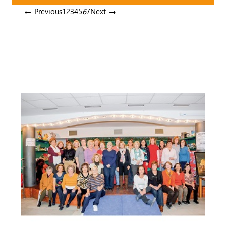
← Previous
1
2
3
4
5
6
7
Next →