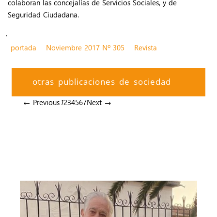
colaboran las concejalías de Servicios Sociales, y de
Seguridad Ciudadana.
.
portada
Noviembre 2017 Nº 305
Revista
otras publicaciones de sociedad
← Previous
1
2
3
4
5
6
7
Next →