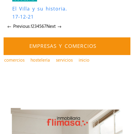
El Villa y su historia.
17-12-21
← Previous
1
2
3
4
5
6
7
Next →
EMPRESAS Y COMERCIOS
comercios
hostelería
servicios
inicio