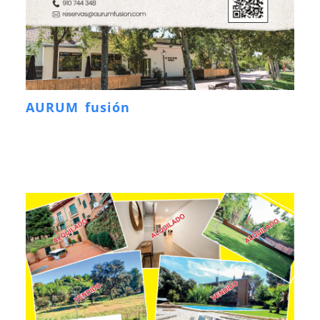
AURUM fusión