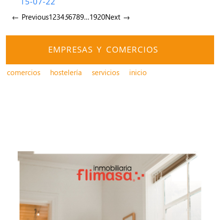
15-07-22
← Previous
1
2
3
4
5
6
7
8
9
…
19
20
Next →
EMPRESAS Y COMERCIOS
comercios
hostelería
servicios
inicio