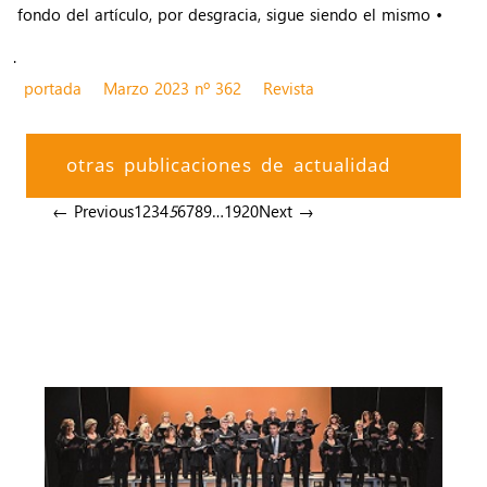
fondo del artículo, por desgracia, sigue siendo el mismo •
.
portada
Marzo 2023 nº 362
Revista
otras publicaciones de actualidad
← Previous
1
2
3
4
5
6
7
8
9
…
19
20
Next →