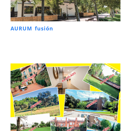
AURUM fusión