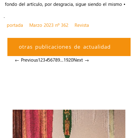
fondo del artículo, por desgracia, sigue siendo el mismo •
.
portada
Marzo 2023 nº 362
Revista
otras publicaciones de actualidad
← Previous
1
2
3
4
5
6
7
8
9
…
19
20
Next →