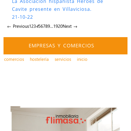
La Asociación hispanista Héroes de
Cavite presente en Villaviciosa.
21-10-22
← Previous
1
2
3
4
5
6
7
8
9
…
19
20
Next →
EMPRESAS Y COMERCIOS
comercios
hostelería
servicios
inicio