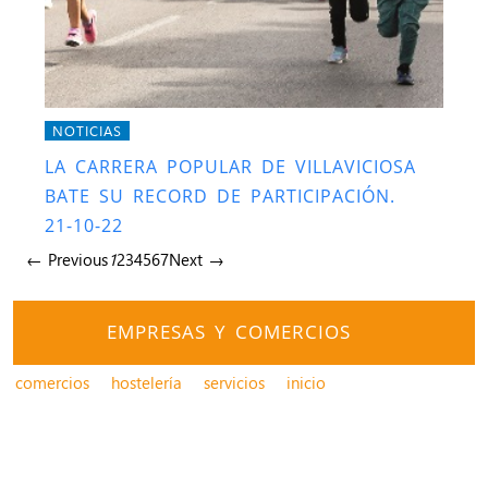
NOTICIAS
LA CARRERA POPULAR DE VILLAVICIOSA
BATE SU RECORD DE PARTICIPACIÓN.
21-10-22
← Previous
1
2
3
4
5
6
7
Next →
EMPRESAS Y COMERCIOS
comercios
hostelería
servicios
inicio