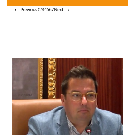
← Previous
1
2
3
4
5
6
7
Next →