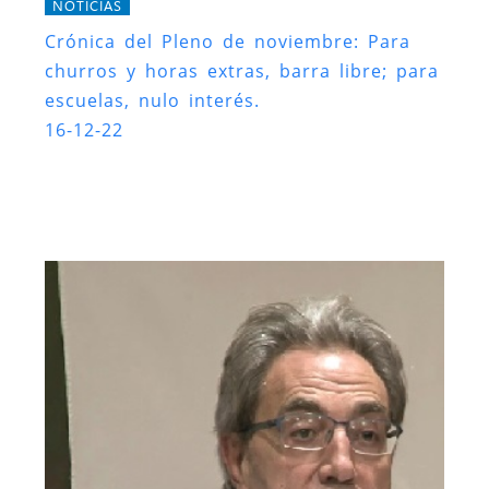
NOTICIAS
Crónica del Pleno de noviembre: Para
churros y horas extras, barra libre; para
escuelas, nulo interés.
16-12-22