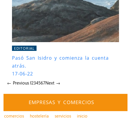
EDITORIAL
Pasó San Isidro y comienza la cuenta
atrás.
17-06-22
← Previous
1
2
3
4
5
6
7
Next →
EMPRESAS Y COMERCIOS
comercios
hostelería
servicios
inicio