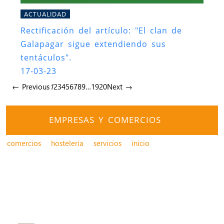
ACTUALIDAD
Rectificación del artículo: "El clan de
Galapagar sigue extendiendo sus
tentáculos".
17-03-23
← Previous
1
2
3
4
5
6
7
8
9
…
19
20
Next →
EMPRESAS Y COMERCIOS
comercios
hostelería
servicios
inicio