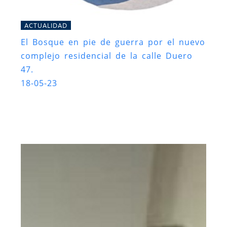
ACTUALIDAD
El Bosque en pie de guerra por el nuevo
complejo residencial de la calle Duero
47.
18-05-23