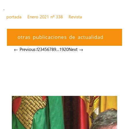
.
portada
Enero 2021 nº 338
Revista
otras publicaciones de actualidad
← Previous
1
2
3
4
5
6
7
8
9
…
19
20
Next →