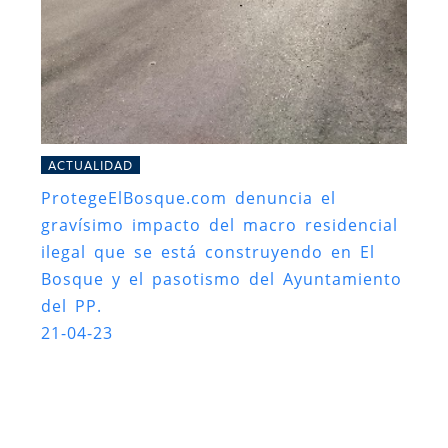
ACTUALIDAD
ProtegeElBosque.com denuncia el
gravísimo impacto del macro residencial
ilegal que se está construyendo en El
Bosque y el pasotismo del Ayuntamiento
del PP.
21-04-23