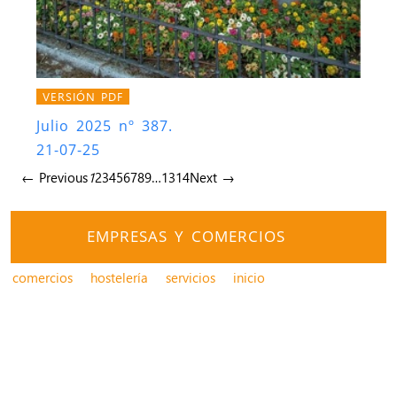
VERSIÓN PDF
Julio 2025 nº 387.
21-07-25
← Previous
1
2
3
4
5
6
7
8
9
…
13
14
Next →
EMPRESAS Y COMERCIOS
comercios
hostelería
servicios
inicio