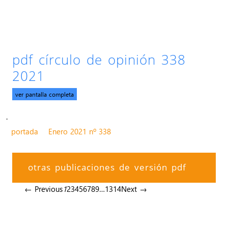
pdf círculo de opinión 338
2021
ver pantalla completa
.
portada
Enero 2021 nº 338
otras publicaciones de versión pdf
← Previous
1
2
3
4
5
6
7
8
9
…
13
14
Next →