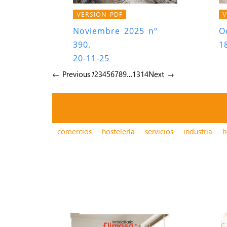
VERSIÓN PDF
V
Noviembre 2025 nº
O
390.
1
20-11-25
← Previous
1
2
3
4
5
6
7
8
9
…
13
14
Next →
comercios
hostelería
servicios
industria
h