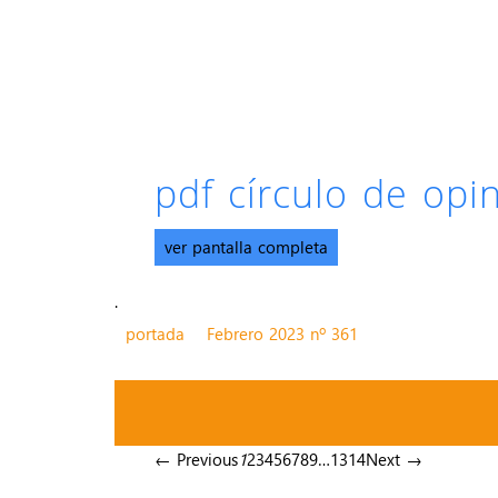
pdf círculo de op
ver pantalla completa
.
portada
Febrero 2023 nº 361
← Previous
1
2
3
4
5
6
7
8
9
…
13
14
Next →