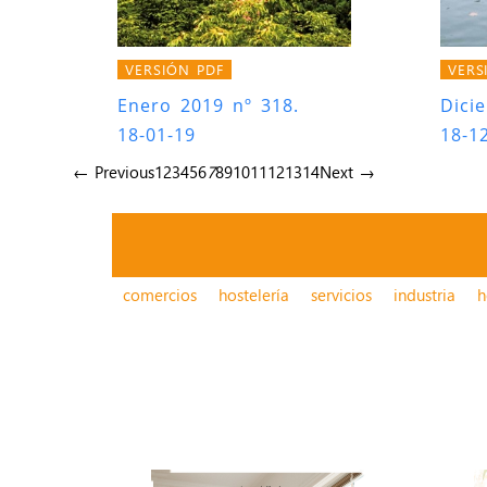
VERSIÓN PDF
VERS
Enero 2019 nº 318.
Dici
18-01-19
18-1
← Previous
1
2
3
4
5
6
7
8
9
10
11
12
13
14
Next →
comercios
hostelería
servicios
industria
h