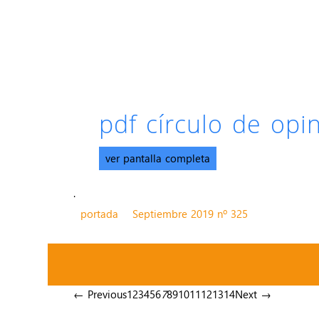
pdf círculo de op
ver pantalla completa
.
portada
Septiembre 2019 nº 325
← Previous
1
2
3
4
5
6
7
8
9
10
11
12
13
14
Next →