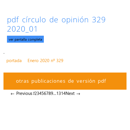
pdf círculo de opinión 329
2020_01
ver pantalla completa
.
portada
Enero 2020 nº 329
otras publicaciones de versión pdf
← Previous
1
2
3
4
5
6
7
8
9
…
13
14
Next →