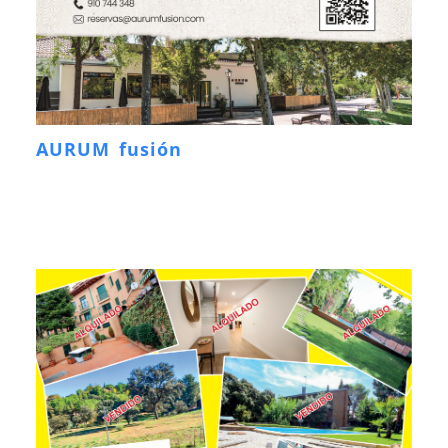
AURUM fusión