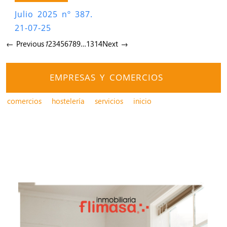
Julio 2025 nº 387.
21-07-25
← Previous
1
2
3
4
5
6
7
8
9
…
13
14
Next →
EMPRESAS Y COMERCIOS
comercios
hostelería
servicios
inicio