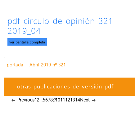
pdf círculo de opinión 321
2019_04
ver pantalla completa
.
portada
Abril 2019 nº 321
otras publicaciones de versión pdf
← Previous
1
2
…
5
6
7
8
9
10
11
12
13
14
Next →