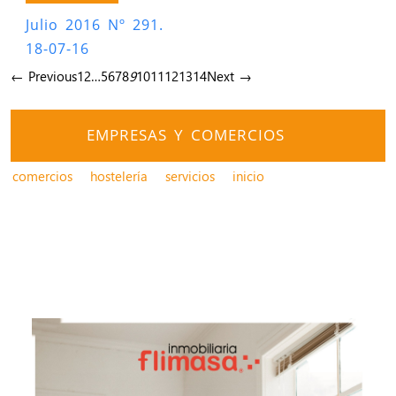
Julio 2016 Nº 291.
18-07-16
← Previous
1
2
…
5
6
7
8
9
10
11
12
13
14
Next →
EMPRESAS Y COMERCIOS
comercios
hostelería
servicios
inicio