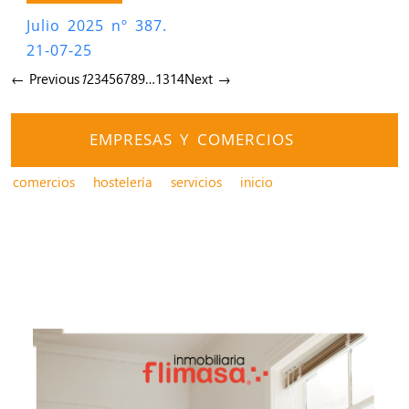
Julio 2025 nº 387.
21-07-25
← Previous
1
2
3
4
5
6
7
8
9
…
13
14
Next →
EMPRESAS Y COMERCIOS
comercios
hostelería
servicios
inicio