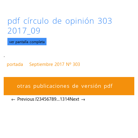
pdf círculo de opinión 303
2017_09
ver pantalla completa
.
portada
Septiembre 2017 Nº 303
otras publicaciones de versión pdf
← Previous
1
2
3
4
5
6
7
8
9
…
13
14
Next →