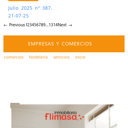
Julio 2025 nº 387.
21-07-25
← Previous
1
2
3
4
5
6
7
8
9
…
13
14
Next →
EMPRESAS Y COMERCIOS
comercios
hostelería
servicios
inicio