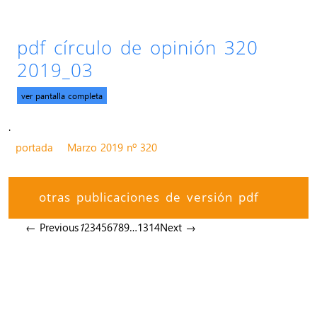
pdf círculo de opinión 320
2019_03
ver pantalla completa
.
portada
Marzo 2019 nº 320
otras publicaciones de versión pdf
← Previous
1
2
3
4
5
6
7
8
9
…
13
14
Next →