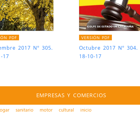
IÓN PDF
VERSIÓN PDF
embre 2017 Nº 305.
Octubre 2017 Nº 304.
1-17
18-10-17
EMPRESAS Y COMERCIOS
ogar
sanitario
motor
cultural
inicio