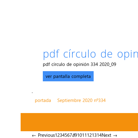
pdf círculo de op
pdf círculo de opinión 334 2020_09
ver pantalla completa
.
portada
Septiembre 2020 nº334
← Previous
1
2
3
4
5
6
7
8
9
10
11
12
13
14
Next →