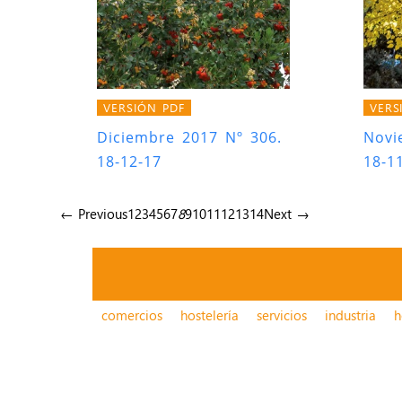
VERSIÓN PDF
VERS
Diciembre 2017 Nº 306.
Novi
18-12-17
18-1
← Previous
1
2
3
4
5
6
7
8
9
10
11
12
13
14
Next →
comercios
hostelería
servicios
industria
h