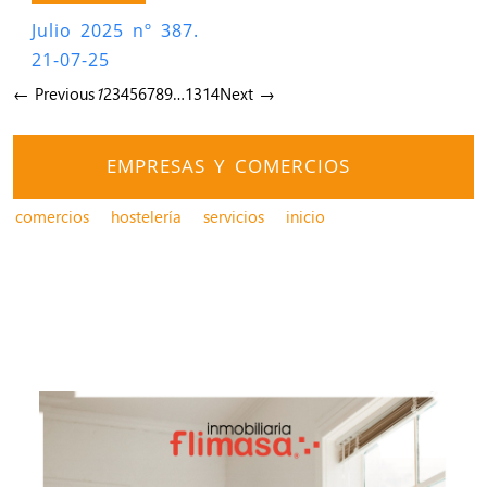
Julio 2025 nº 387.
21-07-25
← Previous
1
2
3
4
5
6
7
8
9
…
13
14
Next →
EMPRESAS Y COMERCIOS
comercios
hostelería
servicios
inicio