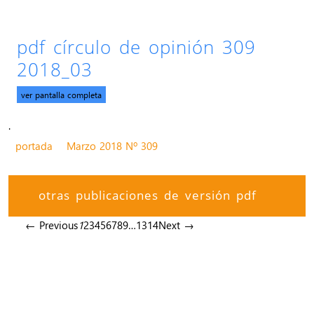
pdf círculo de opinión 309
2018_03
ver pantalla completa
.
portada
Marzo 2018 Nº 309
otras publicaciones de versión pdf
← Previous
1
2
3
4
5
6
7
8
9
…
13
14
Next →