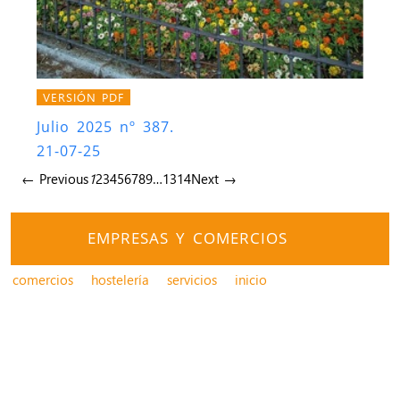
VERSIÓN PDF
Julio 2025 nº 387.
21-07-25
← Previous
1
2
3
4
5
6
7
8
9
…
13
14
Next →
EMPRESAS Y COMERCIOS
comercios
hostelería
servicios
inicio