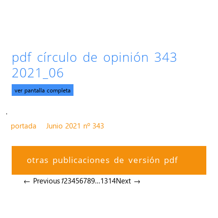
pdf círculo de opinión 343
2021_06
ver pantalla completa
.
portada
Junio 2021 nº 343
otras publicaciones de versión pdf
← Previous
1
2
3
4
5
6
7
8
9
…
13
14
Next →