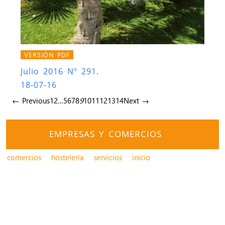
VERSIÓN PDF
Julio 2016 Nº 291.
18-07-16
← Previous
1
2
…
5
6
7
8
9
10
11
12
13
14
Next →
EMPRESAS Y COMERCIOS
comercios
hostelería
servicios
inicio