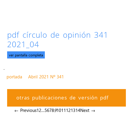
pdf círculo de opinión 341
2021_04
ver pantalla completa
.
portada
Abril 2021 Nº 341
otras publicaciones de versión pdf
← Previous
1
2
…
5
6
7
8
9
10
11
12
13
14
Next →