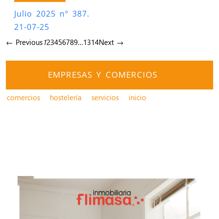
Julio 2025 nº 387.
21-07-25
← Previous
1
2
3
4
5
6
7
8
9
…
13
14
Next →
EMPRESAS Y COMERCIOS
comercios
hostelería
servicios
inicio