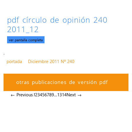
pdf círculo de opinión 240
2011_12
ver pantalla completa
.
portada
Diciembre 2011 Nº 240
otras publicaciones de versión pdf
← Previous
1
2
3
4
5
6
7
8
9
…
13
14
Next →