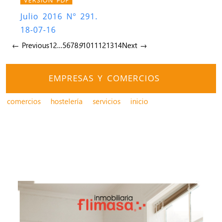
Julio 2016 Nº 291.
18-07-16
← Previous
1
2
…
5
6
7
8
9
10
11
12
13
14
Next →
EMPRESAS Y COMERCIOS
comercios
hostelería
servicios
inicio