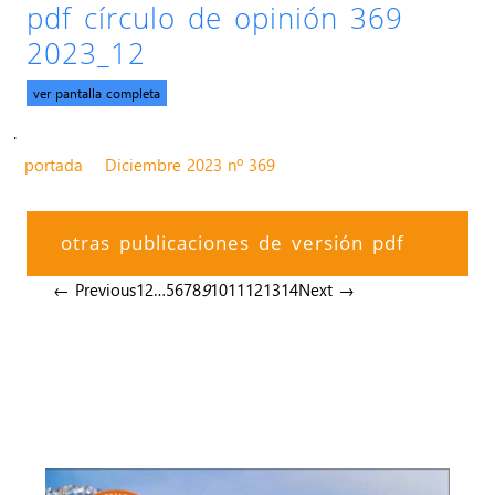
pdf círculo de opinión 369
2023_12
ver pantalla completa
.
portada
Diciembre 2023 nº 369
otras publicaciones de versión pdf
← Previous
1
2
…
5
6
7
8
9
10
11
12
13
14
Next →