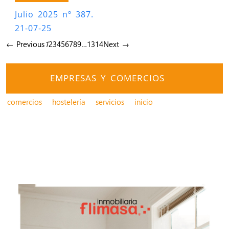
Julio 2025 nº 387.
21-07-25
← Previous
1
2
3
4
5
6
7
8
9
…
13
14
Next →
EMPRESAS Y COMERCIOS
comercios
hostelería
servicios
inicio