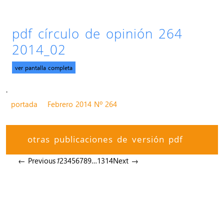
pdf círculo de opinión 264
2014_02
ver pantalla completa
.
portada
Febrero 2014 Nº 264
otras publicaciones de versión pdf
← Previous
1
2
3
4
5
6
7
8
9
…
13
14
Next →