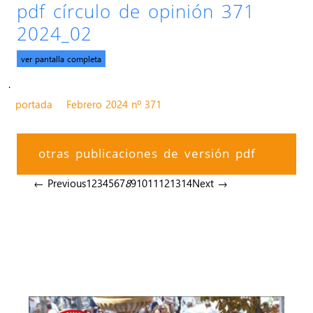
pdf círculo de opinión 371
2024_02
ver pantalla completa
.
portada
Febrero 2024 nº 371
otras publicaciones de versión pdf
← Previous
1
2
3
4
5
6
7
8
9
10
11
12
13
14
Next →