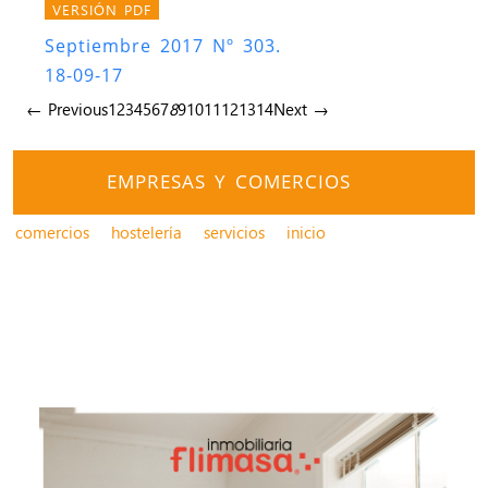
VERSIÓN PDF
Septiembre 2017 Nº 303.
18-09-17
← Previous
1
2
3
4
5
6
7
8
9
10
11
12
13
14
Next →
EMPRESAS Y COMERCIOS
comercios
hostelería
servicios
inicio