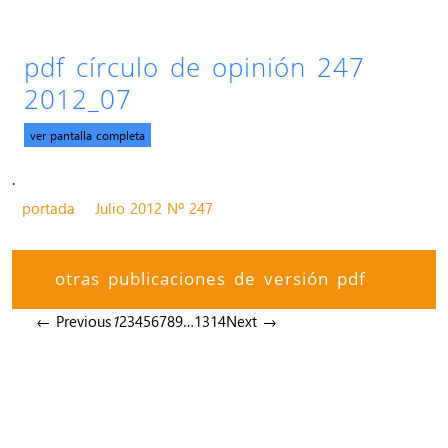
pdf círculo de opinión 247
2012_07
ver pantalla completa
.
portada
Julio 2012 Nº 247
otras publicaciones de versión pdf
← Previous
1
2
3
4
5
6
7
8
9
…
13
14
Next →