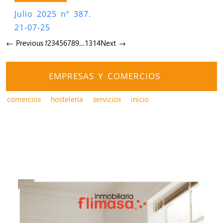
Julio 2025 nº 387.
21-07-25
← Previous
1
2
3
4
5
6
7
8
9
…
13
14
Next →
EMPRESAS Y COMERCIOS
comercios
hostelería
servicios
inicio