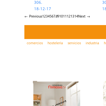
306.
3
18-12-17
1
← Previous
1
2
3
4
5
6
7
8
9
10
11
12
13
14
Next →
comercios
hostelería
servicios
industria
h