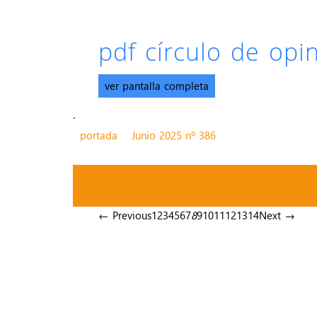
pdf círculo de op
ver pantalla completa
.
portada
Junio 2025 nº 386
← Previous
1
2
3
4
5
6
7
8
9
10
11
12
13
14
Next →