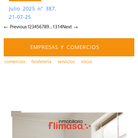
Julio 2025 nº 387.
21-07-25
← Previous
1
2
3
4
5
6
7
8
9
…
13
14
Next →
EMPRESAS Y COMERCIOS
comercios
hostelería
servicios
inicio