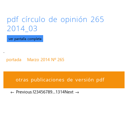
pdf círculo de opinión 265
2014_03
ver pantalla completa
.
portada
Marzo 2014 Nº 265
otras publicaciones de versión pdf
← Previous
1
2
3
4
5
6
7
8
9
…
13
14
Next →