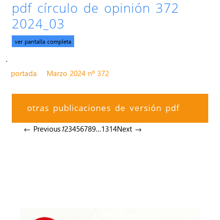
pdf círculo de opinión 372
2024_03
ver pantalla completa
.
portada
Marzo 2024 nº 372
otras publicaciones de versión pdf
← Previous
1
2
3
4
5
6
7
8
9
…
13
14
Next →