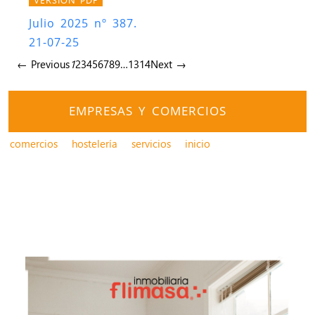
Julio 2025 nº 387.
21-07-25
← Previous
1
2
3
4
5
6
7
8
9
…
13
14
Next →
EMPRESAS Y COMERCIOS
comercios
hostelería
servicios
inicio