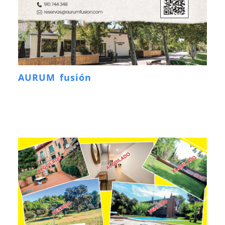
AURUM fusión