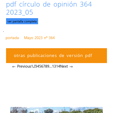
pdf círculo de opinión 364
2023_05
ver pantalla completa
.
portada
Mayo 2023 nº 364
otras publicaciones de versión pdf
← Previous
1
2
3
4
5
6
7
8
9
…
13
14
Next →