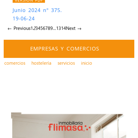
Junio 2024 nº 375.
19-06-24
← Previous
1
2
3
4
5
6
7
8
9
…
13
14
Next →
EMPRESAS Y COMERCIOS
comercios
hostelería
servicios
inicio